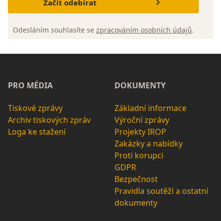
Začít odebírat
Odesláním souhlasíte se
zpracováním osobních údajů
.
PRO MÉDIA
DOKUMENTY
Tiskové zprávy
Základní informace
Archiv tiskových zpráv
Výroční zprávy
Loga ke stažení
Projekty IROP
Zakázky a nabídky
Proti korupci
GDPR
Bezpečnost
Pravidla soutěží a ostatní
dokumenty