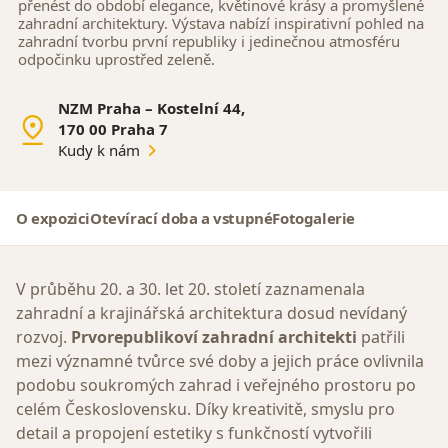
přenést do období elegance, květinové krásy a promyšlené
zahradní architektury. Výstava nabízí inspirativní pohled na
zahradní tvorbu první republiky i jedinečnou atmosféru
odpočinku uprostřed zeleně.
NZM Praha – Kostelní 44,
170 00 Praha 7
Kudy k nám
O expozici
Otevírací doba a vstupné
Fotogalerie
V průběhu 20. a 30. let 20. století zaznamenala
zahradní a krajinářská architektura dosud nevídaný
rozvoj.
Prvorepublikoví zahradní architekti
patřili
mezi významné tvůrce své doby a jejich práce ovlivnila
podobu soukromých zahrad i veřejného prostoru po
celém Československu. Díky kreativitě, smyslu pro
detail a propojení estetiky s funkčností vytvořili