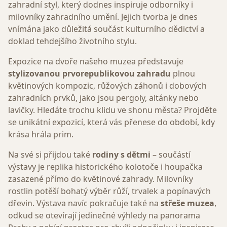
zahradní styl, který dodnes inspiruje odborníky i
milovníky zahradního umění. Jejich tvorba je dnes
vnímána jako důležitá součást kulturního dědictví a
doklad tehdejšího životního stylu.
Expozice na dvoře našeho muzea představuje
stylizovanou prvorepublikovou zahradu
plnou
květinových kompozic, růžových záhonů i dobových
zahradních prvků, jako jsou pergoly, altánky nebo
lavičky. Hledáte trochu klidu ve shonu města? Projděte
se unikátní expozicí, která vás přenese do období, kdy
krása hrála prim.
Na své si přijdou také
rodiny s dětmi
– součástí
výstavy je replika historického kolotoče i houpačka
zasazené přímo do květinové zahrady. Milovníky
rostlin potěší bohatý výběr růží, trvalek a popínavých
dřevin. Výstava navíc pokračuje také na
střeše muzea
,
odkud se otevírají jedinečné výhledy na panorama