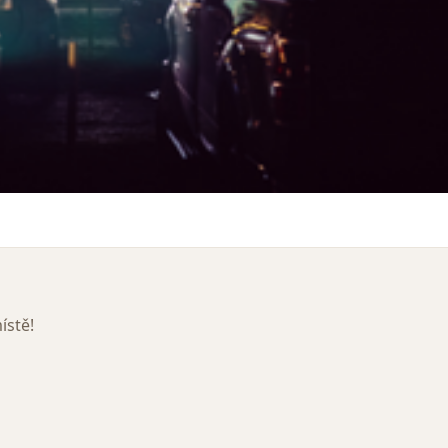
ístě!