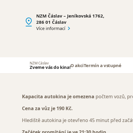
NZM Čáslav – Jeníkovská 1762,
286 01 Čáslav
Více informací
NZM Čáslav
O akci
Termín a vstupné
Zveme vás do kina!
Kapacita autokina je omezena
počtem vozů, pr
Cena za vůz je 190 Kč.
Hlediště autokina je otevřeno 45 minut před zač
Začátek promítání je ve 21:30 hodin.