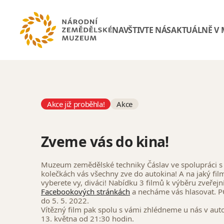
NAVŠTIVTE NÁS
AKTUÁLNĚ V
Akce již proběhla!
Akce
Zveme vás do kina!
Muzeum zemědělské techniky Čáslav ve spolupráci s
kolečkách vás všechny zve do autokina! A na jaký film
vyberete vy, diváci! Nabídku 3 filmů k výběru zveřej
Facebookových stránkách
a necháme vás hlasovat. P
do 5. 5. 2022.
Vítězný film pak spolu s vámi zhlédneme u nás v auto
13. května od 21:30 hodin.