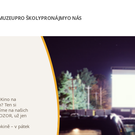
 MUZEU
PRO ŠKOLY
PRONÁJMY
O NÁS
 Kino na
? Ten si
níme na našich
OZOR, už jen
kině – v pátek