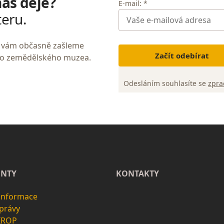
nás děje?
E-mail: *
teru.
My vám občasně zašleme
Začít odebírat
ho zemědělského muzea.
Odesláním souhlasíte se
zpra
NTY
KONTAKTY
 informace
zprávy
 IROP