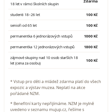
Zdarma
18 let v rámci školních skupin
studenti 18–26 let
100 Kč
senioři od 65 let
100 Kč
permanentka 6 jednorázových vstupů
1000 Kč
permanentka 12 jednorázových vstupů
1800 Kč
zájmové skupiny nad 10 osob starších 18
100 Kč
let (cena za osobu)
* Vstup pro děti a mládež zdarma platí do všech
expozic a výstav muzea. Neplatí na akce
pořádané NZM.
* Benefitní karty nepřijímáme. NZM je mylně
uvedeno v seznamu mujup.cz, řešíme s