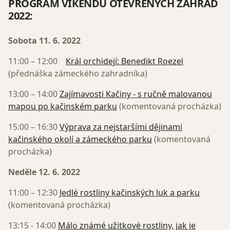
PROGRAM VÍKENDU OTEVŘENÝCH ZAHRAD
2022:
Sobota 11. 6. 2022
11:00 – 12:00
Král orchidejí: Benedikt Roezel
(přednáška zámeckého zahradníka)
13:00 – 14:00
Zajímavosti Kačiny - s ručně malovanou
mapou po kačinském parku
(komentovaná procházka)
15:00 – 16:30
Výprava za nejstaršími dějinami
kačinského okolí a zámeckého parku
(komentovaná
procházka)
Neděle 12. 6. 2022
11:00 – 12:30
Jedlé rostliny kačinských luk a parku
(komentovaná procházka)
13:15 - 14:00
Málo známé užitkové rostliny, jak je