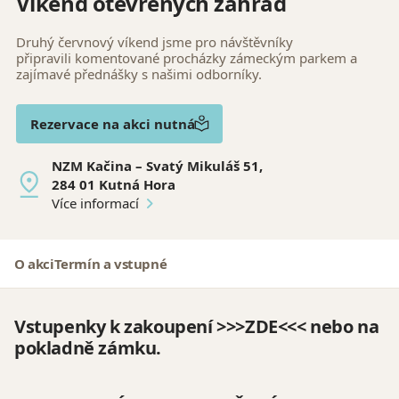
Víkend otevřených zahrad
Druhý červnový víkend jsme pro návštěvníky
připravili komentované procházky zámeckým parkem a
zajímavé přednášky s našimi odborníky.
Rezervace na akci nutná
NZM Kačina – Svatý Mikuláš 51,
284 01 Kutná Hora
Více informací
O akci
Termín a vstupné
Vstupenky k zakoupení >>>
ZDE
<<< nebo na
pokladně zámku.