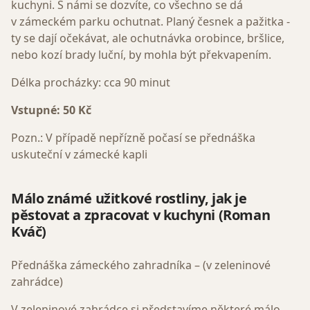
kuchyni. S námi se dozvíte, co všechno se dá
v zámeckém parku ochutnat. Planý česnek a pažitka -
ty se dají očekávat, ale ochutnávka orobince, bršlice,
nebo kozí brady luční, by mohla být překvapením.
Délka procházky: cca 90 minut
Vstupné: 50 Kč
Pozn.: V případě nepřízně počasí se přednáška
uskuteční v zámecké kapli
Málo známé užitkové rostliny, jak je
pěstovat a zpracovat v kuchyni (
Roman
Kváč)
Přednáška zámeckého zahradníka – (v zeleninové
zahrádce)
V zeleninové zahrádce si představíme některé málo