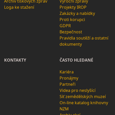
Archiv tiskových zpráv
Výroční zprávy
Loga ke stažení
Projekty IROP
Zakázky a nabídky
Proti korupci
GDPR
Bezpečnost
Pravidla soutěží a ostatní
dokumenty
KONTAKTY
ČASTO HLEDANÉ
Kariéra
Pronájmy
Partneři
Videa pro neslyšící
Síť zemědělských muzeí
On-line katalog knihovny
NZM
Archiv akcí