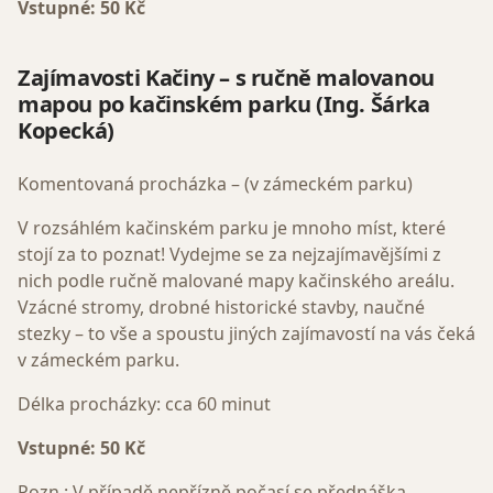
Vstupné: 50 Kč
Zajímavosti Kačiny – s ručně malovanou
mapou po kačinském parku (Ing. Šárka
Kopecká)
Komentovaná procházka – (v zámeckém parku)
V rozsáhlém kačinském parku je mnoho míst, které
stojí za to poznat! Vydejme se za nejzajímavějšími z
nich podle ručně malované mapy kačinského areálu.
Vzácné stromy, drobné historické stavby, naučné
stezky – to vše a spoustu jiných zajímavostí na vás čeká
v zámeckém parku.
Délka procházky: cca 60 minut
Vstupné: 50 Kč
Pozn.: V případě nepřízně počasí se přednáška