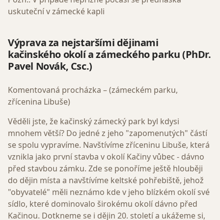
uskuteční v zámecké kapli
Výprava za nejstaršími dějinami
kačinského okolí a zámeckého parku (
PhDr.
Pavel Novák, Csc.)
Komentovaná procházka – (zámeckém parku,
zřícenina Libuše)
Věděli jste, že kačinský zámecký park byl kdysi
mnohem větší? Do jedné z jeho "zapomenutých" částí
se spolu vypravíme. Navštívíme zříceninu Libuše, která
vznikla jako první stavba v okolí Kačiny vůbec - dávno
před stavbou zámku. Zde se ponoříme ještě hlouběji
do dějin místa a navštívíme keltské pohřebiště, jehož
"obyvatelé" měli neznámo kde v jeho blízkém okolí své
sídlo, které dominovalo širokému okolí dávno před
Kačinou. Dotkneme se i dějin 20. století a ukážeme si,