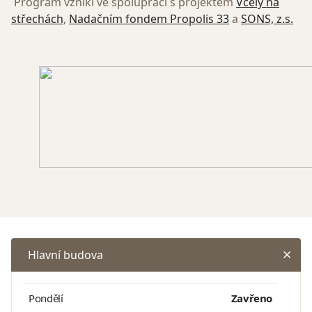
Program vznikl ve spolupráci s projektem
Včely na
střechách
,
Nadačním fondem Propolis 33
a
SONS, z.s.
Hlavní budova
Pondělí
Zavřeno