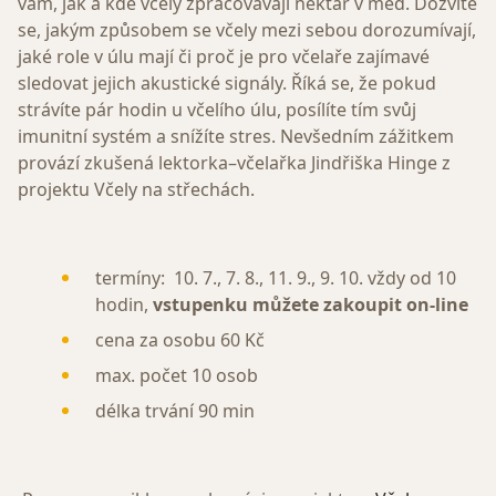
vám, jak a kde včely zpracovávají nektar v med. Dozvíte
se, jakým způsobem se včely mezi sebou dorozumívají,
jaké role v úlu mají či proč je pro včelaře zajímavé
sledovat jejich akustické signály. Říká se, že pokud
strávíte pár hodin u včelího úlu, posílíte tím svůj
imunitní systém a snížíte stres. Nevšedním zážitkem
provází zkušená lektorka–včelařka Jindřiška Hinge z
projektu Včely na střechách.
termíny: 10. 7., 7. 8., 11. 9., 9. 10. vždy od 10
hodin,
vstupenku můžete zakoupit on-line
cena za osobu 60 Kč
max. počet 10 osob
délka trvání 90 min