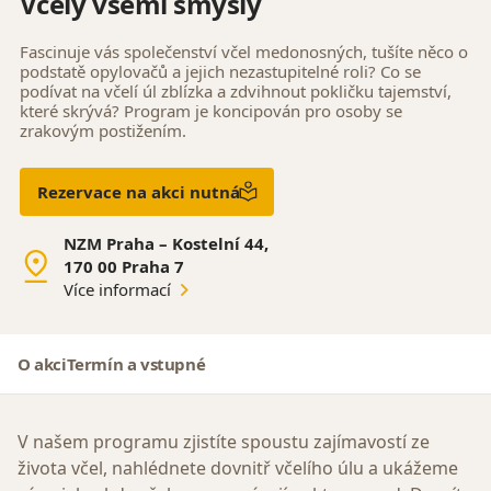
Včely všemi smysly
Fascinuje vás společenství včel medonosných, tušíte něco o
podstatě opylovačů a jejich nezastupitelné roli? Co se
podívat na včelí úl zblízka a zdvihnout pokličku tajemství,
které skrývá?
Program je koncipován pro osoby se
zrakovým postižením.
Rezervace na akci nutná
NZM Praha – Kostelní 44,
170 00 Praha 7
Více informací
O akci
Termín a vstupné
V našem programu zjistíte spoustu zajímavostí ze
života včel, nahlédnete dovnitř včelího úlu a ukážeme