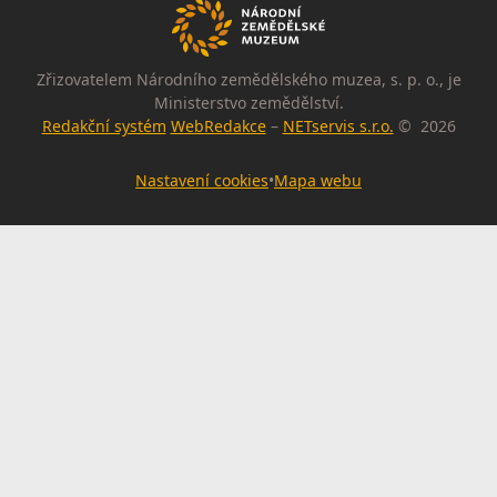
Zřizovatelem Národního zemědělského muzea, s. p. o., je
Ministerstvo zemědělství.
Redakční systém
WebRedakce
–
NETservis s.r.o.
© 2026
Nastavení cookies
•
Mapa webu