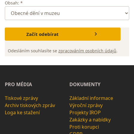
Obsah: *
Začít odebírat
Odesláním souhlasíte se
zpracováním osobních údajů
.
PRO MÉDIA
DOKUMENTY
Tiskové zprávy
Základní informace
Archiv tiskových zpráv
Výroční zprávy
Loga ke stažení
Projekty IROP
Zakázky a nabídky
Proti korupci
GDPR