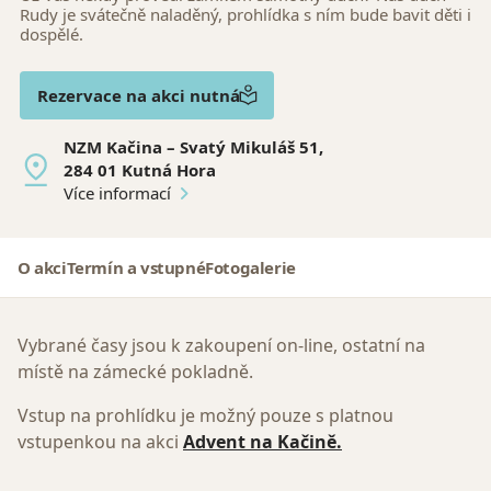
Rudy je svátečně naladěný, prohlídka s ním bude bavit děti i
dospělé.
Rezervace na akci nutná
NZM Kačina – Svatý Mikuláš 51,
284 01 Kutná Hora
Více informací
O akci
Termín a vstupné
Fotogalerie
Vybrané časy jsou k zakoupení on-line, ostatní na
místě na zámecké pokladně.
Vstup na prohlídku je možný pouze s platnou
vstupenkou na akci
Advent na Kačině.