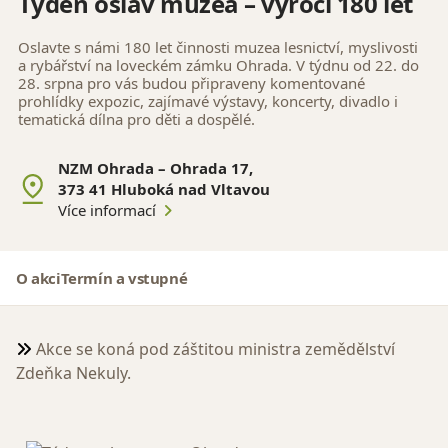
Týden oslav muzea – výročí 180 let
Oslavte s námi 180 let činnosti muzea lesnictví, myslivosti
a rybářství na loveckém zámku Ohrada. V týdnu od 22. do
28. srpna pro vás budou připraveny komentované
prohlídky expozic, zajímavé výstavy, koncerty, divadlo i
tematická dílna pro děti a dospělé.
NZM Ohrada – Ohrada 17,
373 41 Hluboká nad Vltavou
Více informací
O akci
Termín a vstupné
Akce se koná pod záštitou ministra zemědělství
Zdeňka Nekuly.