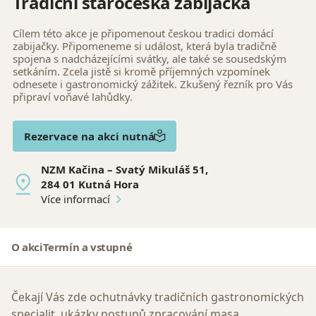
Tradiční staročeská zabíjačka
Cílem této akce je připomenout českou tradici domácí
zabijačky. Připomeneme si událost, která byla tradičně
spojena s nadcházejícími svátky, ale také se sousedským
setkáním. Zcela jistě si kromě příjemných vzpomínek
odnesete i gastronomický zážitek. Zkušený řezník pro Vás
připraví voňavé lahůdky.
Rezervace na akci nutná
NZM Kačina – Svatý Mikuláš 51,
284 01 Kutná Hora
Více informací
O akci
Termín a vstupné
Čekají Vás zde ochutnávky tradičních gastronomických
specialit, ukázky postupů zpracování masa.