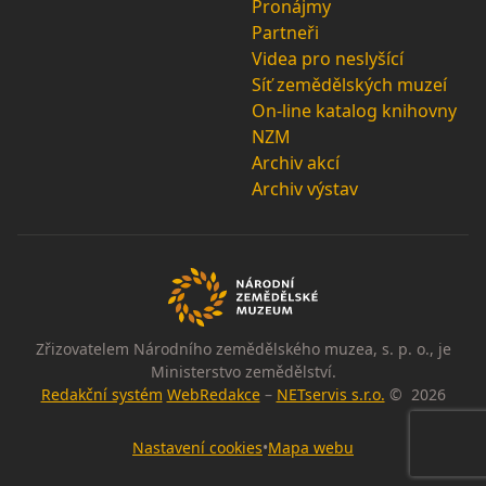
Pronájmy
Partneři
Videa pro neslyšící
Síť zemědělských muzeí
On-line katalog knihovny
NZM
Archiv akcí
Archiv výstav
Zřizovatelem Národního zemědělského muzea, s. p. o., je
Ministerstvo zemědělství.
Redakční systém
WebRedakce
–
NETservis s.r.o.
© 2026
Nastavení cookies
•
Mapa webu