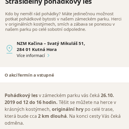
Strašidelný pohádkový les
Kdo by neměl rád pohádky? Máte jedinečnou možnost
potkat pohádkové bytosti v našem zámeckém parku. Herci
v originálních kostýmech, smích a zábava se ponesou v
našem parku po celé sobotní odpoledne.
NZM Kačina – Svatý Mikuláš 51,
284 01 Kutná Hora
Více informací
O akci
Termín a vstupné
Pohádkový les
v zámeckém parku vás čeká
26.10.
2019 od 12 do 16 hodin.
Těšit se můžete na herce v
krásných kostýmech,
originální hry
po celé trase,
která bude cca
2 km dlouhá
. Na konci cesty Vás čeká
odměna.