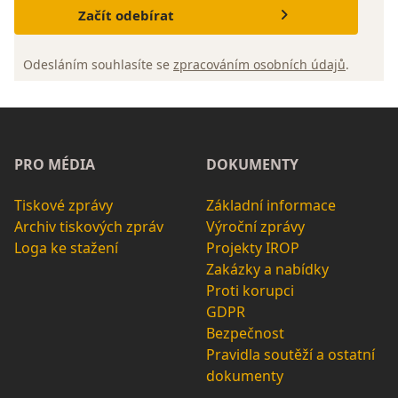
Začít odebírat
Odesláním souhlasíte se
zpracováním osobních údajů
.
PRO MÉDIA
DOKUMENTY
Tiskové zprávy
Základní informace
Archiv tiskových zpráv
Výroční zprávy
Loga ke stažení
Projekty IROP
Zakázky a nabídky
Proti korupci
GDPR
Bezpečnost
Pravidla soutěží a ostatní
dokumenty