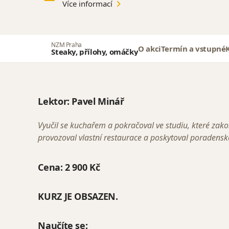
Více informací
NZM Praha
O akci
Termín a vstupné
Steaky, přílohy, omáčky
Lektor:
Pavel Minář
Vyučil se kuchařem a pokračoval ve studiu, které zako
provozoval vlastní restaurace a poskytoval poradens
Cena: 2
900 Kč
KURZ JE OBSAZEN.
Naučíte se: