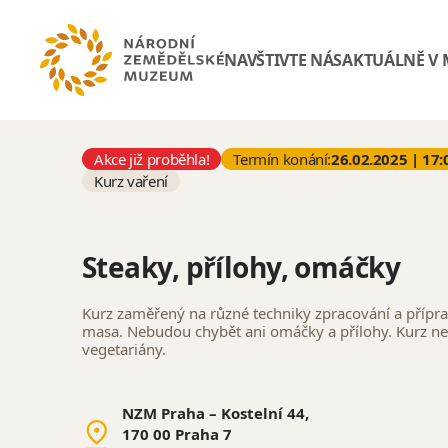
NAVŠTIVTE NÁS
AKTUÁLNĚ V
Akce již proběhla!
Termín konání:
26.02.2025 | 17:
Kurz vaření
Steaky, přílohy, omáčky
Kurz zaměřený na různé techniky zpracování a přípr
masa. Nebudou chybět ani omáčky a přílohy. Kurz n
vegetariány.
NZM Praha – Kostelní 44,
170 00 Praha 7