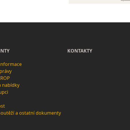
NTY
KONTAKTY
 informace
zprávy
 IROP
a nabídky
upci
st
soutěží a ostatní dokumenty