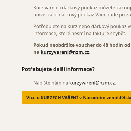
Kurz vaření i dárkový poukaz můžete zakoupi
univerzální dárkový poukaz Vám bude po zap
Potřebujete na kurz nebo dárkový poukaz v
informace, které nesmí na faktuře chybět.
Pokud neobdržíte voucher do 48 hodin od
na
kurzyvareni@nzm.cz
.
Potřebujete další informace?
Napište nám na
kurzyvareni@nzm.cz
.
Více o KURZECH VAŘENÍ v Národním zeměděls