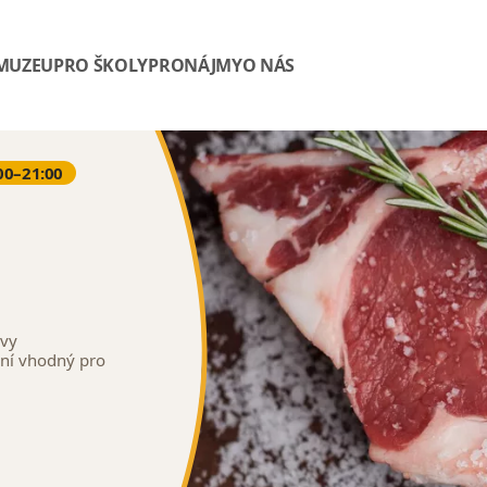
 MUZEU
PRO ŠKOLY
PRONÁJMY
O NÁS
00–21:00
avy
ení vhodný pro