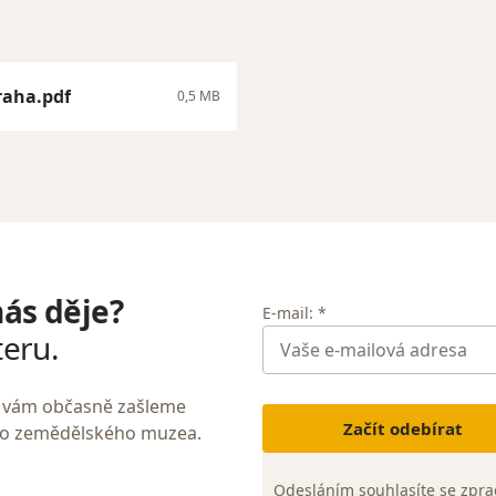
raha.pdf
0,5 MB
nás děje?
E-mail: *
teru.
My vám občasně zašleme
Začít odebírat
ho zemědělského muzea.
Odesláním souhlasíte se
zpra