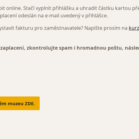
t online. Stačí vyplnit přihlášku a uhradit částku kartou p
lacení odeslán na e-mail uvedený v přihlášce.
ystavit fakturu pro zaměstnavatele? Napište prosím na
kur
 zaplacení, zkontrolujte spam i hromadnou poštu, násl
kém muzeu ZDE.