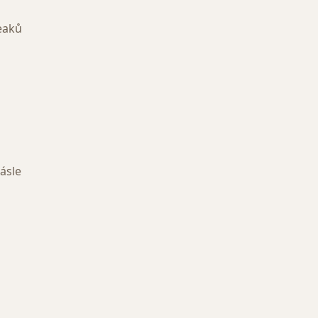
eaků
ásle