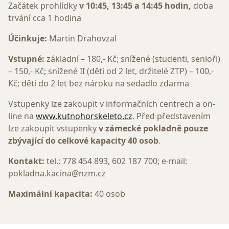
Začátek prohlídky
v 10:45, 13:45 a 14:45 hodin,
doba
trvání cca 1 hodina
Účinkuje:
Martin Drahovzal
Vstupné:
základní – 180,- Kč; snížené (studenti, senioři)
– 150,- Kč; snížené II (děti od 2 let, držitelé ZTP) – 100,-
Kč; děti do 2 let bez nároku na sedadlo zdarma
Vstupenky lze zakoupit v informačních centrech a on-
line na
www.kutnohorskeleto.cz
. Před představením
lze zakoupit vstupenky
v zámecké pokladně pouze
zbývající do celkové kapacity 40 osob
.
Kontakt:
tel.: 778 454 893, 602 187 700; e-mail:
pokladna.kacina@nzm.cz
Maximální kapacita:
40 osob