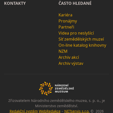
KONTAKTY
ČASTO HLEDANÉ
Kariéra
Pronájmy
Partneři
Videa pro neslyšící
Síť zemědělských muzeí
On-line katalog knihovny
NZM
Archiv akcí
Archiv výstav
Zřizovatelem Národního zemědělského muzea, s. p. o., je
Ministerstvo zemědělství.
Redakční systém
WebRedakce
–
NETservis s.r.o.
© 2026