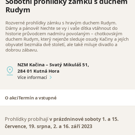
Sobotní prohlídky zámku s duchem
Rudym
Rozverné prohlídky zámku s hravým duchem Rudym.
Dámy a pánové! Nechte se vy i vaše dítka vtáhnout do
historie průvodcem nadmíru povolaným – chotkovským
duchem Rudym, který nejenže sleduje osudy Kačiny a jejích
obyvatel bezmála dvě století, ale také miluje divadlo a
dobrou zábavu.
NZM Kačina – Svatý Mikuláš 51,
284 01 Kutná Hora
Více informací
O akci
Termín a vstupné
Prohlídky probíhají
v prázdninové soboty 1. a 15.
července, 19. srpna, 2. a 16. září 2023