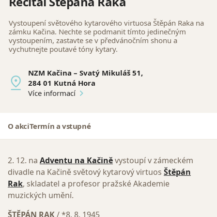
Recitál Štěpána Raka
Vystoupení světového kytarového virtuosa Štěpán Raka na
zámku Kačina. Nechte se podmanit tímto jedinečným
vystoupením, zastavte se v předvánočním shonu a
vychutnejte poutavé tóny kytary.
NZM Kačina – Svatý Mikuláš 51,
284 01 Kutná Hora
Více informací
O akci
Termín a vstupné
2. 12. na
Adventu na Kačině
vystoupí v zámeckém
divadle na Kačině světový kytarový virtuos
Štěpán
Rak
, skladatel a profesor pražské Akademie
muzických umění.
ŠTĚPÁN RAK
/ *8. 8. 1945