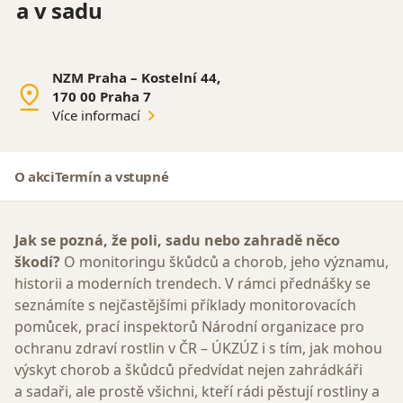
a v sadu
NZM Praha – Kostelní 44,
170 00 Praha 7
Více informací
O akci
Termín a vstupné
Jak se pozná, že poli, sadu nebo zahradě něco
škodí?
O monitoringu škůdců a chorob, jeho významu,
historii a moderních trendech. V rámci přednášky se
seznámíte s nejčastějšími příklady monitorovacích
pomůcek, prací inspektorů Národní organizace pro
ochranu zdraví rostlin v ČR – ÚKZÚZ i s tím, jak mohou
výskyt chorob a škůdců předvídat nejen zahrádkáři
a sadaři, ale prostě všichni, kteří rádi pěstují rostliny a