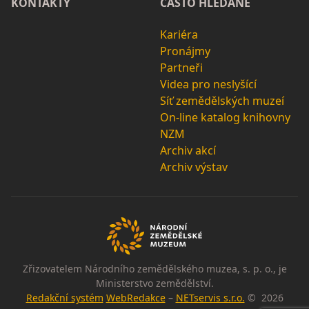
KONTAKTY
ČASTO HLEDANÉ
Kariéra
Pronájmy
Partneři
Videa pro neslyšící
Síť zemědělských muzeí
On-line katalog knihovny
NZM
Archiv akcí
Archiv výstav
Zřizovatelem Národního zemědělského muzea, s. p. o., je
Ministerstvo zemědělství.
Redakční systém
WebRedakce
–
NETservis s.r.o.
© 2026