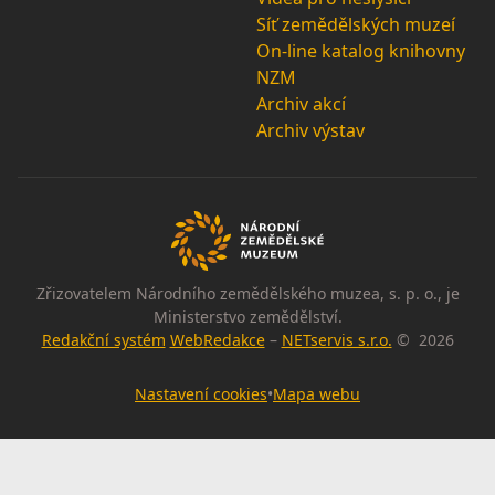
Síť zemědělských muzeí
On-line katalog knihovny
NZM
Archiv akcí
Archiv výstav
Zřizovatelem Národního zemědělského muzea, s. p. o., je
Ministerstvo zemědělství.
Redakční systém
WebRedakce
–
NETservis s.r.o.
© 2026
Nastavení cookies
•
Mapa webu