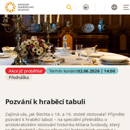
Akce již proběhla!
Termín konání:
02.06.2026 | 14:00
Přednáška
Pozvání k hraběcí tabuli
Zajímá vás, jak šlechta v 18. a 19. století stolovala? Přijměte
pozvání k hraběcí tabuli – na speciální přednášku o
aristokratickém stolování historika Milana Svobody, který
se dlouhodobě věnuje oživování historických receptur i