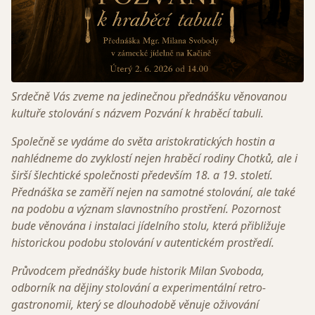
Srdečně Vás zveme na jedinečnou přednášku věnovanou
kultuře stolování s názvem Pozvání k hraběcí tabuli.
Společně se vydáme do světa aristokratických hostin a
nahlédneme do zvyklostí nejen hraběcí rodiny Chotků, ale i
širší šlechtické společnosti především 18. a 19. století.
Přednáška se zaměří nejen na samotné stolování, ale také
na podobu a význam slavnostního prostření. Pozornost
bude věnována i instalaci jídelního stolu, která přibližuje
historickou podobu stolování v autentickém prostředí.
Průvodcem přednášky bude historik Milan Svoboda,
odborník na dějiny stolování a experimentální retro-
gastronomii, který se dlouhodobě věnuje oživování