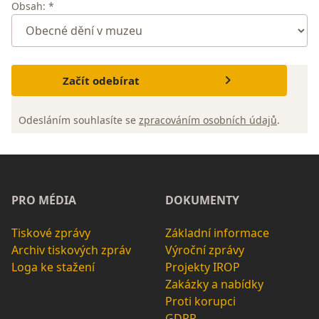
Obsah: *
Začít odebírat
Odesláním souhlasíte se
zpracováním osobních údajů
.
PRO MÉDIA
DOKUMENTY
Tiskové zprávy
Základní informace
Archiv tiskových zpráv
Výroční zprávy
Loga ke stažení
Projekty IROP
Zakázky a nabídky
Proti korupci
GDPR