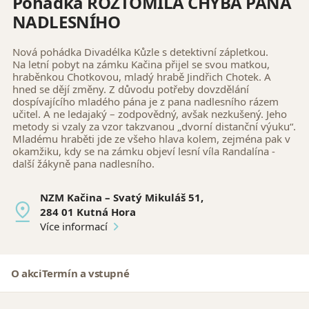
Pohádka ROZTOMILÁ CHYBA PANA
NADLESNÍHO
Nová pohádka Divadélka Kůzle s detektivní zápletkou.
Na letní pobyt na zámku Kačina přijel se svou matkou,
hraběnkou Chotkovou, mladý hrabě Jindřich Chotek. A
hned se dějí změny. Z důvodu potřeby dovzdělání
dospívajícího mladého pána je z pana nadlesního rázem
učitel. A ne ledajaký – zodpovědný, avšak nezkušený. Jeho
metody si vzaly za vzor takzvanou „dvorní distanční výuku“.
Mladému hraběti jde ze všeho hlava kolem, zejména pak v
okamžiku, kdy se na zámku objeví lesní víla Randalína -
další žákyně pana nadlesního.
NZM Kačina – Svatý Mikuláš 51,
284 01 Kutná Hora
Více informací
O akci
Termín a vstupné