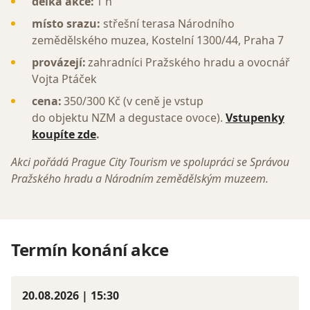
délka akce:
1 h
místo srazu:
střešní terasa Národního
zemědělského muzea, Kostelní 1300/44, Praha 7
provázejí:
zahradníci Pražského hradu a ovocnář
Vojta Ptáček
cena:
350/300 Kč (v ceně je vstup
do objektu NZM a degustace ovoce).
Vstupenky
koupíte zde
.
Akci pořádá Prague City Tourism ve spolupráci se Správou
Pražského hradu a Národním zemědělským muzeem.
Termín konání akce
20.08.2026 | 15:30