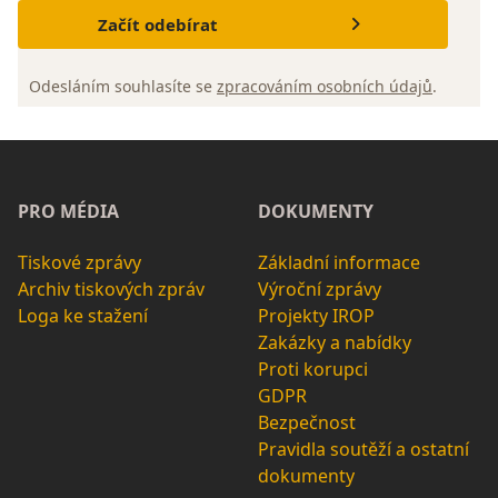
Začít odebírat
Odesláním souhlasíte se
zpracováním osobních údajů
.
PRO MÉDIA
DOKUMENTY
Tiskové zprávy
Základní informace
Archiv tiskových zpráv
Výroční zprávy
Loga ke stažení
Projekty IROP
Zakázky a nabídky
Proti korupci
GDPR
Bezpečnost
Pravidla soutěží a ostatní
dokumenty