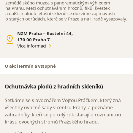
zemědělského muzea s panoramatickým výhledem
na Prahu. Mezi ochutnáváním hroznů, fíků, švestek
a dalších plodů letošní sklizně se dozvíme zajímavosti
o starých odrůdách, které se v Praze a na Hradě vysazovaly.
NZM Praha – Kostelní 44,
170 00 Praha 7
Více informací
O akci
Termín a vstupné
Ochutnávka plodů z hradních skleníků
Setkáme se s ovocnářem Vojtou Ptáčkem, který zná
všechny ovocné sady v centru Prahy, a poznáme
zahradníky, kteří se po celý rok starají o rozmanitou
krásu ovocných stromů Pražského hradu.