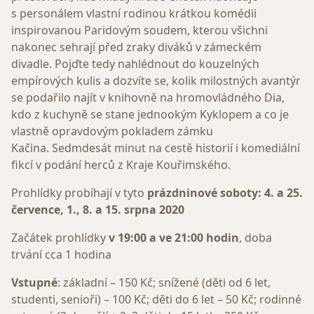
s personálem vlastní rodinou krátkou komédii
inspirovanou Paridovým soudem, kterou všichni
nakonec sehrají před zraky diváků v zámeckém
divadle. Pojďte tedy nahlédnout do kouzelných
empírových kulis a dozvíte se, kolik milostných avantýr
se podařilo najít v knihovně na hromovládného Dia,
kdo z kuchyně se stane jednookým Kyklopem a co je
vlastně opravdovým pokladem zámku
Kačina. Sedmdesát minut na cestě historií i komediální
fikcí v podání herců z Kraje Kouřimského.
Prohlídky probíhají v tyto
prázdninové soboty: 4. a 25.
července, 1., 8. a 15. srpna 2020
Začátek prohlídky
v 19:00 a ve 21:00 hodin
, doba
trvání cca 1 hodina
Vstupné
: základní – 150 Kč; snížené (děti od 6 let,
studenti, senioři) – 100 Kč; děti do 6 let – 50 Kč; rodinné