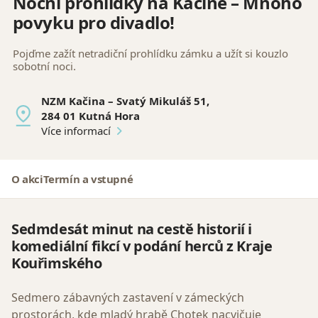
Noční prohlídky na Kačině – Mnoho
povyku pro divadlo!
Pojďme zažít netradiční prohlídku zámku a užít si kouzlo
sobotní noci.
NZM Kačina – Svatý Mikuláš 51,
284 01 Kutná Hora
Více informací
O akci
Termín a vstupné
Sedmdesát minut na cestě historií i
komediální fikcí v podání herců z Kraje
Kouřimského
Sedmero zábavných zastavení v zámeckých
prostorách, kde mladý hrabě Chotek nacvičuje