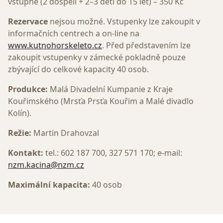
vstupné (2 dospělí + 2–3 děti do 15 let) – 350 Kč
Rezervace
nejsou možné. Vstupenky lze zakoupit v
informačních centrech a on-line na
www.kutnohorskeleto.cz
. Před představením lze
zakoupit vstupenky v zámecké pokladně pouze
zbývající do celkové kapacity 40 osob.
Produkce:
Malá Divadelní Kumpanie z Kraje
Kouřimského (Mrsťa Prsťa Kouřim a Malé divadlo
Kolín).
Režie:
Martin Drahovzal
Kontakt:
tel.: 602 187 700, 327 571 170; e-mail:
nzm.kacina@nzm.cz
Maximální kapacita:
40 osob