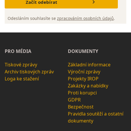
Začít odebírat
Odesláním souhlasíte se
zpracováním osobních údajů
.
PRO MÉDIA
DOKUMENTY
Tiskové zprávy
Základní informace
Archiv tiskových zpráv
Výroční zprávy
Loga ke stažení
Projekty IROP
Zakázky a nabídky
Proti korupci
GDPR
Bezpečnost
Pravidla soutěží a ostatní
dokumenty