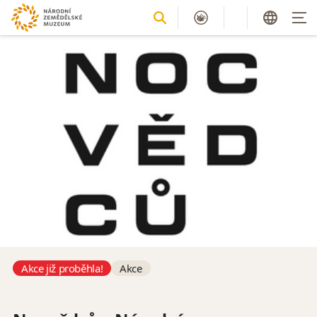
Akce již proběhla!
Akce