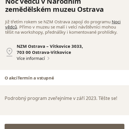
Noc vědců v Národním
zemědělském muzeu Ostrava
Již třetím rokem se NZM Ostrava zapojí do programu
Noci
vědců
. Přímo v muzeu se malí i velcí návštěvníci mohou
těšit na workshopy, přednášky i komentované prohlídky.
NZM Ostrava – Vítkovice 3033,
703 00 Ostrava-Vítkovice
Více informací
O akci
Termín a vstupné
Podrobný program zveřejníme v září 2023. Těšte se!