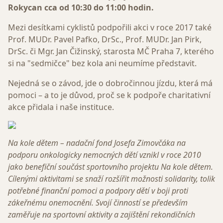
Rokycan cca od 10:30 do 11:00 hodin.
Mezi desítkami cyklistů podpořili akci v roce 2017 také
Prof. MUDr. Pavel Pafko, DrSc., Prof. MUDr. Jan Pirk,
DrSc. či Mgr. Jan Čižinský, starosta MČ Praha 7, kterého
si na "sedmičce" bez kola ani neumíme představit.
Nejedná se o závod, jde o dobročinnou jízdu, která má
pomoci – a to je důvod, proč se k podpoře charitativní
akce přidala i naše instituce.
Na kole dětem – nadační fond Josefa Zimovčáka na
podporu onkologicky nemocných dětí vznikl v roce 2010
jako benefiční součást sportovního projektu Na kole dětem.
Cílenými aktivitami se snaží rozšířit možnosti solidarity, tolik
potřebné finanční pomoci a podpory dětí v boji proti
zákeřnému onemocnění. Svojí činností se především
zaměřuje na sportovní aktivity a zajištění rekondičních