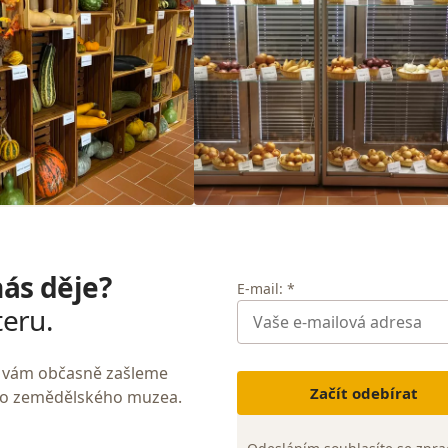
nás děje?
E-mail: *
teru.
My vám občasně zašleme
Začít odebírat
ho zemědělského muzea.