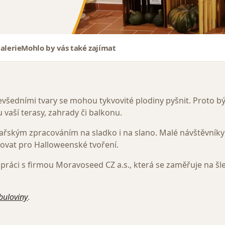
alerie
Mohlo by vás také zajímat
evšedními tvary se mohou tykvovité plodiny pyšnit. Proto býv
vaší terasy, zahrady či balkonu.
ským zpracováním na sladko i na slano. Malé návštěvníky ji
rovat pro Halloweenské tvoření.
ráci s firmou Moravoseed CZ a.s., která se zaměřuje na šle
ibuloviny
.