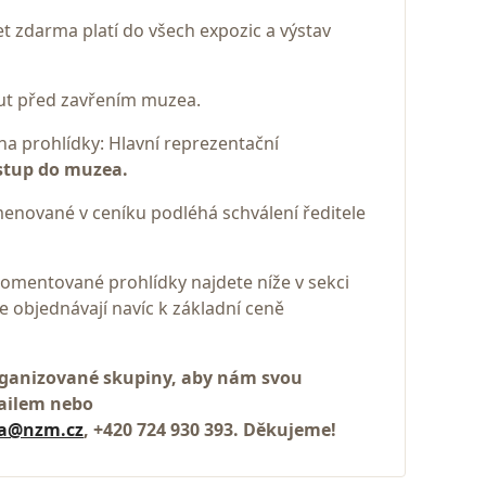
et zdarma platí do všech expozic a výstav
nut před zavřením muzea.
na prohlídky: Hlavní reprezentační
vstup do muzea.
menované v ceníku podléhá schválení ředitele
omentované prohlídky najdete níže v sekci
e objednávají navíc k základní ceně
rganizované skupiny, aby nám svou
mailem nebo
va@nzm.cz
, +420 724 930 393. Děkujeme!