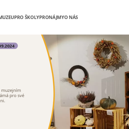
 MUZEU
PRO ŠKOLY
PRONÁJMY
O NÁS
09.2024
na muzejním
námá pro své
ni.