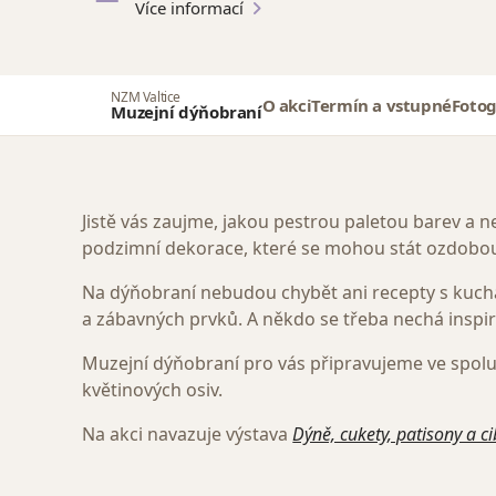
Více informací
NZM Valtice
O akci
Termín a vstupné
Fotog
Muzejní dýňobraní
Jistě vás zaujme, jakou pestrou paletou barev a n
podzimní dekorace, které se mohou stát ozdobou 
Na dýňobraní nebudou chybět ani recepty s kuchař
a zábavných prvků. A někdo se třeba nechá inspi
Muzejní dýňobraní pro vás připravujeme ve spolup
květinových osiv.
Na akci navazuje výstava
Dýně, cukety, patisony a c