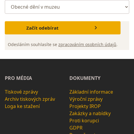
Začít odebírat
Odesláním souhlasíte se
zpracováním osobních údajů
.
PRO MÉDIA
DOKUMENTY
Tiskové zprávy
Základní informace
Archiv tiskových zpráv
Výroční zprávy
Loga ke stažení
Projekty IROP
Zakázky a nabídky
Proti korupci
GDPR