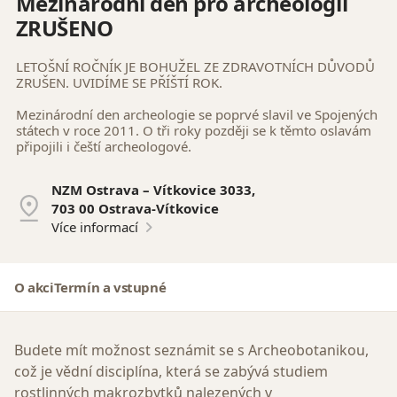
Mezinárodní den pro archeologii
ZRUŠENO
LETOŠNÍ ROČNÍK JE BOHUŽEL ZE ZDRAVOTNÍCH DŮVODŮ
ZRUŠEN. UVIDÍME SE PŘÍŠTÍ ROK.
Mezinárodní den archeologie se poprvé slavil ve Spojených
státech v roce 2011. O tři roky později se k těmto oslavám
připojili i čeští archeologové.
NZM Ostrava – Vítkovice 3033,
703 00 Ostrava-Vítkovice
Více informací
O akci
Termín a vstupné
Budete mít možnost seznámit se s Archeobotanikou,
což je vědní disciplína, která se zabývá studiem
rostlinných makrozbytků nalezených v