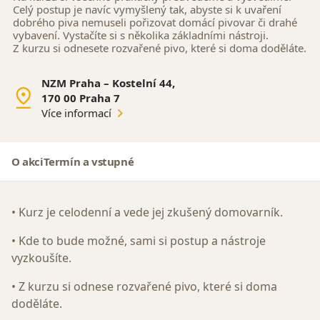
Celý postup je navíc vymyšlený tak, abyste si k uvaření
dobrého piva nemuseli pořizovat domácí pivovar či drahé
vybavení. Vystačíte si s několika základními nástroji.
Z kurzu si odnesete rozvařené pivo, které si doma doděláte.
NZM Praha – Kostelní 44,
170 00 Praha 7
Více informací
O akci
Termín a vstupné
• Kurz je celodenní a vede jej zkušený domovarník.
• Kde to bude možné, sami si postup a nástroje
vyzkoušíte.
• Z kurzu si odnese rozvařené pivo, které si doma
doděláte.