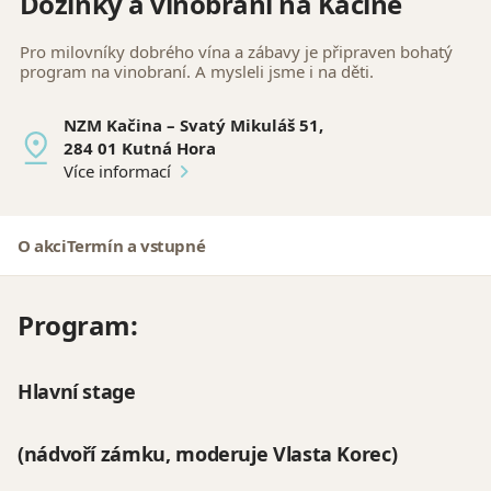
Dožínky a vinobraní na Kačině
Pro milovníky dobrého vína a zábavy je připraven bohatý
program na vinobraní. A mysleli jsme i na děti.
NZM Kačina – Svatý Mikuláš 51,
284 01 Kutná Hora
Více informací
O akci
Termín a vstupné
Program:
Hlavní stage
(nádvoří zámku, moderuje Vlasta Korec)