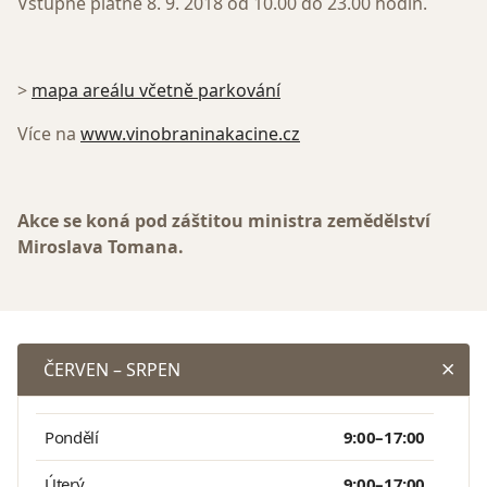
Vstupné platné 8. 9. 2018 od 10.00 do 23.00 hodin.
>
mapa areálu včetně parkování
Více na
www.vinobraninakacine.cz
Akce se koná pod záštitou ministra zemědělství
Miroslava Tomana.
ČERVEN – SRPEN
Pondělí
9:00–17:00
Úterý
9:00–17:00