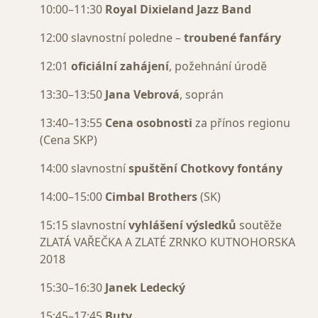
10:00–11:30
Royal Dixieland Jazz Band
12:00 slavnostní poledne –
troubené fanfáry
12:01
oficiální zahájení
, požehnání úrodě
13:30–13:50
Jana Vebrová
,
soprán
13:40–13:55
Cena osobnosti
za přínos regionu
(Cena SKP)
14:00 slavnostní
spuštění Chotkovy fontány
14:00–15:00
Cimbal Brothers
(SK)
15:15 slavnostní
vyhlášení výsledků
soutěže
ZLATÁ VAŘEČKA A ZLATÉ ZRNKO KUTNOHORSKA
2018
15:30–16:30
Janek Ledecký
15:45–17:45
Buty