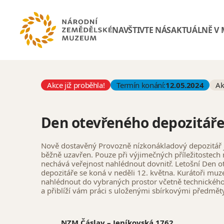
NAVŠTIVTE NÁS
AKTUÁLNĚ V
Akce již proběhla!
Termín konání:
12.05.2024
Ak
Den otevřeného depozitář
Nově dostavěný Provozně nízkonákladový depozitář j
běžně uzavřen. Pouze při výjimečných příležitostec
nechává veřejnost nahlédnout dovnitř. Letošní Den 
depozitáře se koná v neděli 12. května. Kurátoři muz
nahlédnout do vybraných prostor včetně technickéh
a přiblíží vám práci s uloženými sbírkovými předměty
NZM Čáslav – Jeníkovská 1762,