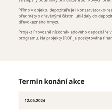
se zlepšily podmínky pro uložení sbírkových předm
Přímo v objektu depozitáře je i konzervátorko-re
předměty s dřevěnými částmi ukládaly do depozit
dřevokazného hmyzu.
Projekt Provozně nízkonákladového depozitáře v
programu. Na projekty IROP je poskytována fina
Termín konání akce
12.05.2024