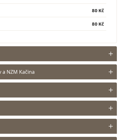
80 Kč
80 Kč
v a NZM Kačina