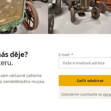
nás děje?
E-mail: *
teru.
My vám občasně zašleme
Začít odebírat
ho zemědělského muzea.
Odesláním souhlasíte se
zpra