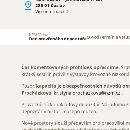
286 01 Čáslav
Více informací
NZM Čáslav
O akci
Termín a vstu
Den otevřeného depozitáře
Čas komentovaných prohlídek upřesníme.
Sraz
krátký sestřih právě z výstavby Provozně nízkon
Pozor,
kapacita je z bezpečnostních důvodů o
Procházková
,
kristyna.prochazkova@nzm.cz
,.
Provozně nízkonákladový depozitář Národního země
depozitář v historii našeho muzea.
Nové prostory slouží především pro pracoviště mu