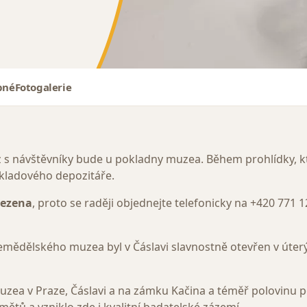
pné
Fotogalerie
 s návštěvníky bude u pokladny muzea. Během prohlídky, kt
ákladového depozitáře.
mezena
, proto se raději objednejte telefonicky na +420
771 1
dělského muzea byl v Čáslavi slavnostně otevřen v úterý 3
zea v Praze, Čáslavi a na zámku Kačina a téměř polovinu p