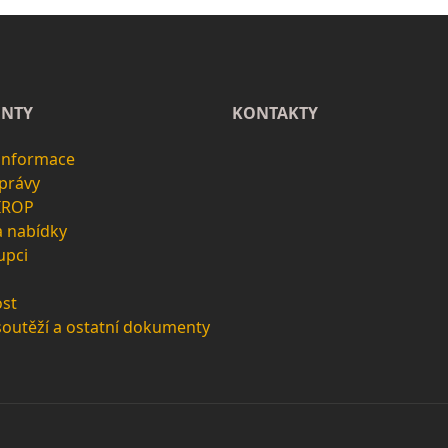
NTY
KONTAKTY
 informace
zprávy
 IROP
a nabídky
upci
st
soutěží a ostatní dokumenty