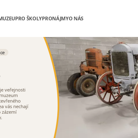
 MUZEU
PRO ŠKOLY
PRONÁJMY
O NÁS
ce
e
e veřejnosti
h muzeum
otevřeného
ea vás nechají
o zázemí
.