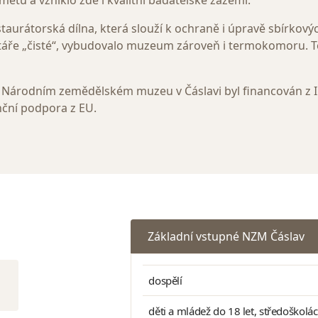
ětů a vzniklo zde i kvalitní badatelské zázemí.
staurátorská dílna, která slouží k ochraně i úpravě sbírko
áře „čisté“, vybudovalo muzeum zároveň i termokomoru. To
 Národním zemědělském muzeu v Čáslavi byl financován z 
nční podpora z EU.
Základní vstupné NZM Čáslav
dospělí
děti a mládež do 18 let, středoškolá