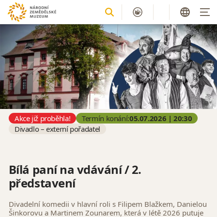
Akce již proběhla!
Termín konání:
05.07.2026 | 20:30
Divadlo – externí pořadatel
Bílá paní na vdávání / 2.
představení
Divadelní komedii v hlavní roli s Filipem Blažkem, Danielou
Šinkorovu a Martinem Zounarem, která v létě 2026 putuje