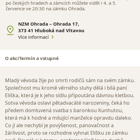
po českých hradech a zámcích můžete vidět i 4. a 5.
července ve 20:30 na zámku Ohrada.
NZM Ohrada – Ohrada 17,
373 41 Hluboká nad Vltavou
Více informací
O akci
Termín a vstupné
Mladý vévoda žije po smrti rodičů sám na svém zámku.
Společnost mu kromě věrného sluhy dělá i bílá paní
Eliška, která je k jeho sídlu připoutána dávnou kletbou.
Sotva vévoda oslaví pětadvacáté narozeniny, čeká ho
předem domluvená svatba s baronkou Kunhutou,
která má k hodné a milující manželce opravdu daleko.
Co jí ale nechybí je povýšenost, panovačnost a
žárlivost, proto se rozhodne vyhnat Elišku ze zámku