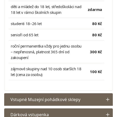
děti a mládež do 18 let, středoškoláci nad
zdarma
18 let v rámci školních skupin
studenti 18–26 let
80 Kč
senioři od 65 let
80 Kč
roční permanentka vždy pro jednu osobu
– nepřenosná, platnost 365 dní od
300 Kč
zakoupení
zájmové skupiny nad 10 osob starších 18
100 Kč
let (cena za osobu)
Vstupné Muzejní pohádkové sklepy
Dárková vstupenka