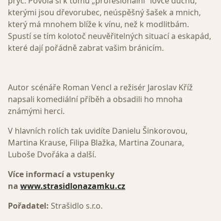
pryč. Povolá si k tomu „profesionální“ lovce duchů,
kterými jsou dřevorubec, neúspěšný šašek a mnich,
který má mnohem blíže k vínu, než k modlitbám.
Spustí se tím kolotoč neuvěřitelných situací a eskapád,
které dají pořádně zabrat vašim bránicím.
Autor scénáře Roman Vencl a režisér Jaroslav Kříž
napsali komediální příběh a obsadili ho mnoha
známými herci.
V hlavních rolích tak uvidíte Danielu Šinkorovou,
Martina Krause, Filipa Blažka, Martina Zounara,
Luboše Dvořáka a další.
Více informací a vstupenky
na
www.strasidlonazamku.cz
Pořadatel:
Strašidlo s.r.o.