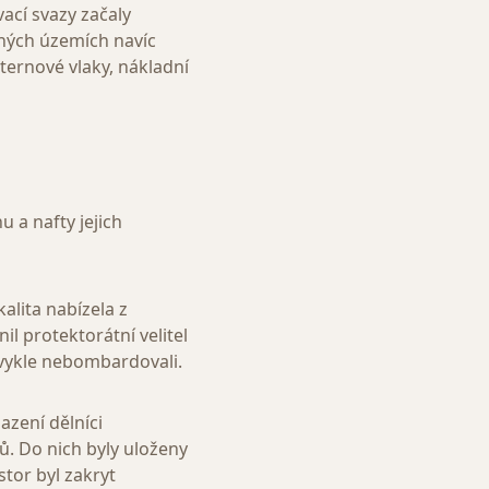
ací svazy začaly
ných územích navíc
ternové vlaky, nákladní
 a nafty jejich
alita nabízela z
 protektorátní velitel
bvykle nebombardovali.
azení dělníci
ů. Do nich byly uloženy
tor byl zakryt