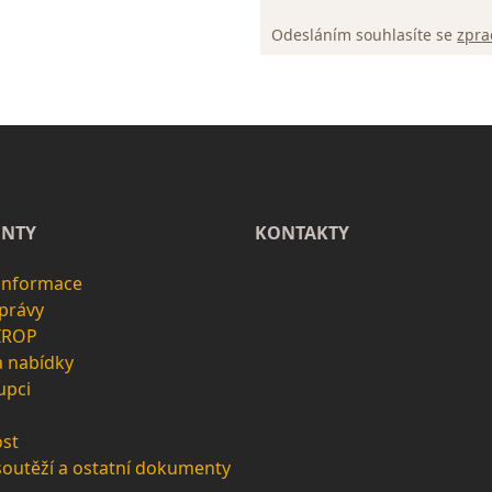
Odesláním souhlasíte se
zpra
NTY
KONTAKTY
 informace
zprávy
 IROP
a nabídky
upci
st
soutěží a ostatní dokumenty