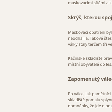
maskovacími sítěmi a 
Skrýš, kterou spoj
Maskovací opatření byl
neodhalila. Takové štěs
války staly terčem tří
Kačinské skladiště prav
místní obyvatelé do les
Zapomenutý vále
Po válce, jak pamětníc
skladiště pomalu splyn
domněnky, že jde o poz