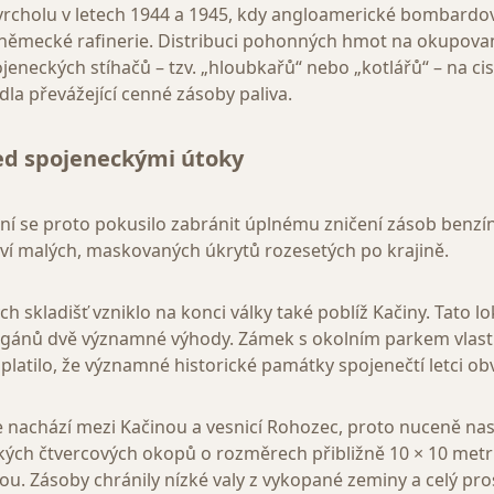
 vrcholu v letech 1944 a 1945, kdy angloamerické bombardov
 německé rafinerie. Distribuci pohonných hmot na okupova
eneckých stíhačů – tzv. „hloubkařů“ nebo „kotlářů“ – na cis
idla převážející cenné zásoby paliva.
ed spojeneckými útoky
ní se proto pokusilo zabránit úplnému zničení zásob benzínu
í malých, maskovaných úkrytů rozesetých po krajině.
h skladišť vzniklo na konci války také poblíž Kačiny. Tato lok
ánů dvě významné výhody. Zámek s okolním parkem vlastnil
 platilo, že významné historické památky spojenečtí letci o
se nachází mezi Kačinou a vesnicí Rohozec, proto nuceně nas
kých čtvercových okopů o rozměrech přibližně 10 × 10 metr
u. Zásoby chránily nízké valy z vykopané zeminy a celý pros