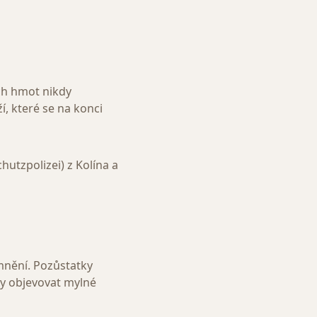
ch hmot nikdy
í, které se na konci
hutzpolizei) z Kolína a
omnění. Pozůstatky
ly objevovat mylné