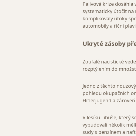
Palivová krize dosáhla
systematicky útočit na
komplikovaly útoky spoj
automobily a říční plav
Ukryté zásoby př
Zoufalé nacistické vede
rozptýlením do množstv
Jedno z těchto nouzovýc
pohledu okupačních org
Hitlerjugend a zároveň
V lesíku Libuše, který 
vybudovali několik měl
sudy s benzínem a nafto