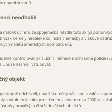
korunami stromů.
enci neodhalili
a natolik účinná, že spojenecká letadla tuto skrýš pohonný
tí však neměly nedaleké kolínské chemičky a vlakové nádraž
 velkých náletů amerických bombardérů.
idelně kontrolovali příslušníci německé ochranné policie (Sc
a Libuše nesměli vstupovat.
čný objekt
i postupně odcházeli, upadl skutečný účel jam a valů v zap
uly s okolním lesním prostředím a kolem roku 2000 se zača
ůstatky pravěkých či středověkých objektů.