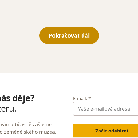
Pokračovat dál
nás děje?
E-mail: *
teru.
My vám občasně zašleme
Začít odebírat
ho zemědělského muzea.