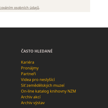
cováním osobních údajů
.
ČASTO HLEDANÉ
Kariéra
Pronájmy
Partneři
Videa pro neslyšící
Síť zemědělských muzeí
On-line katalog knihovny NZM
Archiv akcí
Archiv výstav