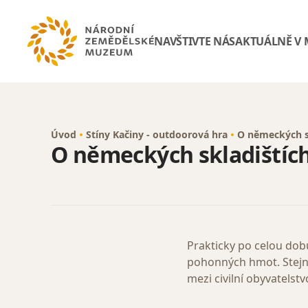
NAVŠTIVTE NÁS
AKTUÁLNĚ V
Úvod
Stíny Kačiny - outdoorová hra
O německých sk
O německých skladištích
Prakticky po celou dob
pohonných hmot. Stejně
mezi civilní obyvatels