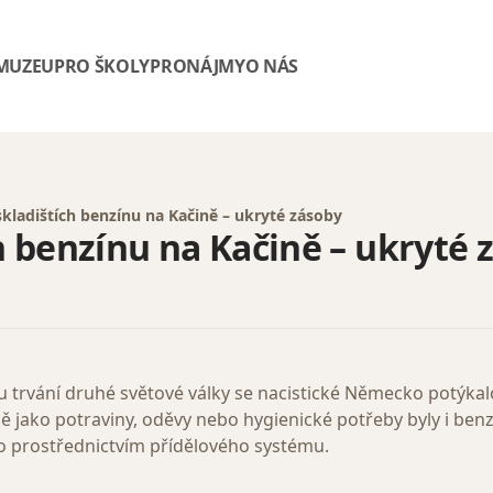
 MUZEU
PRO ŠKOLY
PRONÁJMY
O NÁS
ladištích benzínu na Kačině – ukryté zásoby
 benzínu na Kačině – ukryté 
u trvání druhé světové války se nacistické Německo potýka
 jako potraviny, oděvy nebo hygienické potřeby byly i benz
tvo prostřednictvím přídělového systému.