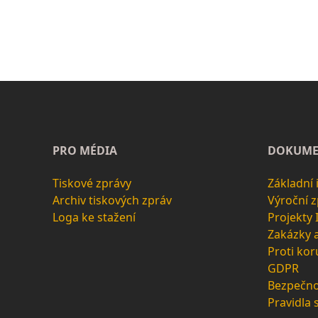
PRO MÉDIA
DOKUME
Tiskové zprávy
Základní
Archiv tiskových zpráv
Výroční 
Loga ke stažení
Projekty
Zakázky 
Proti kor
GDPR
Bezpečno
Pravidla 