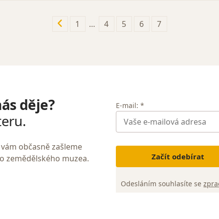
Předchozí
1
…
4
5
6
7
stránka
nás děje?
E-mail: *
teru.
My vám občasně zašleme
Začít odebírat
ho zemědělského muzea.
Odesláním souhlasíte se
zpra