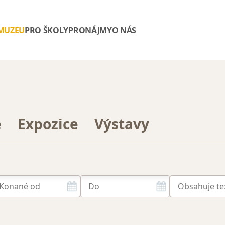
 MUZEU
PRO ŠKOLY
PRONÁJMY
O NÁS
e
Expozice
Výstavy