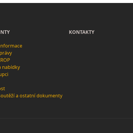
NTY
KONTAKTY
 informace
zprávy
 IROP
a nabídky
upci
st
soutěží a ostatní dokumenty